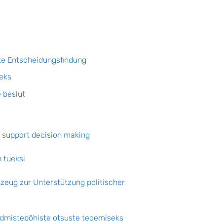
rte Entscheidungsfindung
eks
 beslut
o support decision making
 tueksi
eug zur Unterstützung politischer
dmistepõhiste otsuste tegemiseks