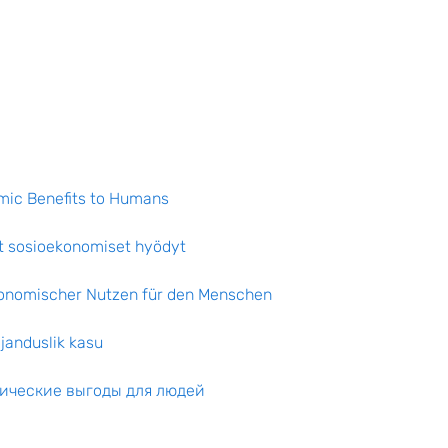
mic Benefits to Humans
t sosioekonomiset hyödyt
konomischer Nutzen für den Menschen
janduslik kasu
ические выгоды для людей