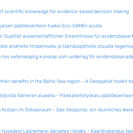
of scientific knowledge for evidence-based decision making
pohjaisen päätöksenteon tueksi Eco-GAMEn avulla
 Qualität wissenschaftlicher Erkenntnisse für evidenzbasie
ste andmete hindamiseks ja tõenduspõhiste otsuste tegemis
 hos vetenskaplig kunskap som underlag för evidensbaserade
eir benefits in the Baltic Sea region – A Geospatial toolkit t
ödyistä Itämeren alueella – Paikkatietotyökalu päätöksenteon
 Nutzen im Ostseeraum – Das Geoportal, ein räumliches Werkz
 hüvedest Läänemere-äärsetes riikides – Kaardirakendus tea